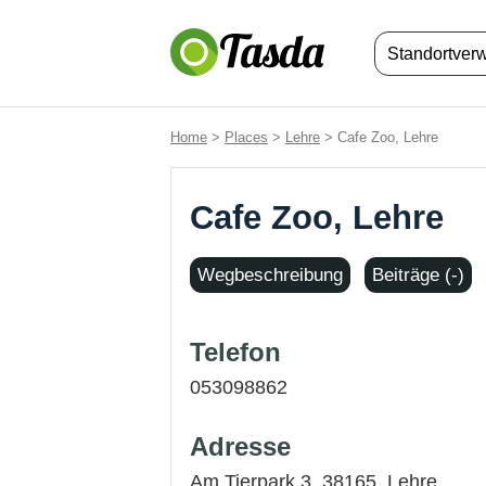
Standortver
Home
>
Places
>
Lehre
> Cafe Zoo, Lehre
Cafe Zoo, Lehre
Wegbeschreibung
Beiträge (-)
Telefon
053098862
Adresse
Am Tierpark 3, 38165,
Lehre