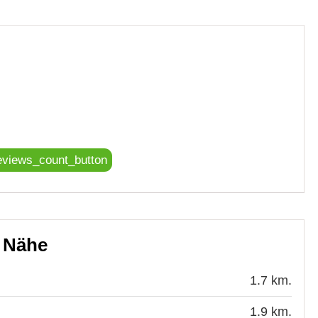
eviews_count_button
r Nähe
1.7 km.
1.9 km.