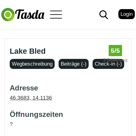
Login
Lake Bled
5
/5
3 Bewertung
Wegbeschreibung
Beiträge (-)
Check-in (-)
Adresse
46.3683, 14.1136
Öffnungszeiten
?