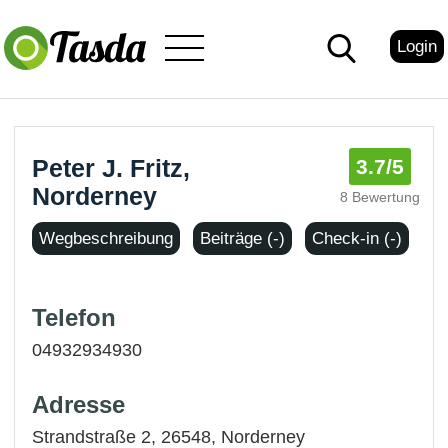
Login
Peter J. Fritz,
3.7
/5
Norderney
8 Bewertung
Wegbeschreibung
Beiträge (-)
Check-in (-)
Telefon
04932934930
Adresse
Strandstraße 2, 26548,
Norderney