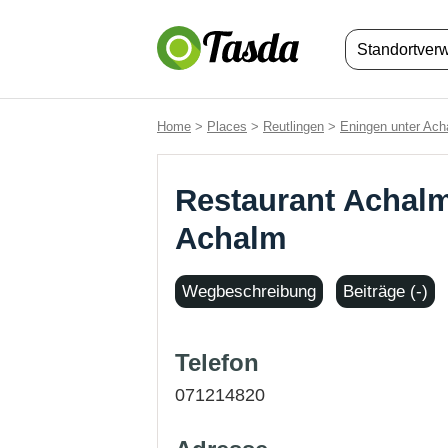
Standortver
Home
>
Places
>
Reutlingen
>
Eningen unter Ach
Restaurant Achalm
Achalm
Wegbeschreibung
Beiträge (-)
Telefon
071214820