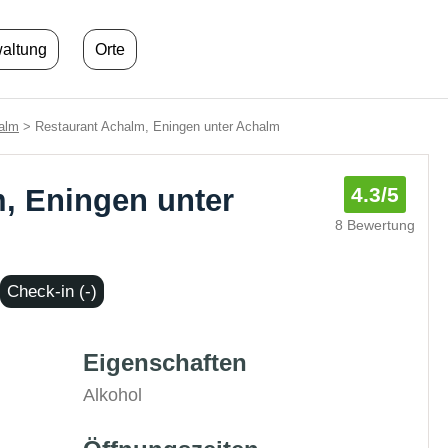
waltung
Orte
alm
> Restaurant Achalm, Eningen unter Achalm
, Eningen unter
4.3
/5
8 Bewertung
Check-in (-)
Eigenschaften
Alkohol