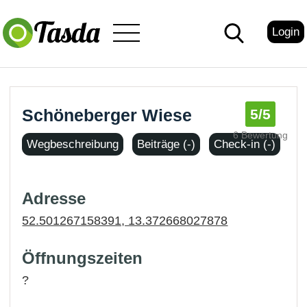
Login
Schöneberger Wiese
5
/5
6 Bewertung
Wegbeschreibung
Beiträge (-)
Check-in (-)
Adresse
52.501267158391, 13.372668027878
Öffnungszeiten
?