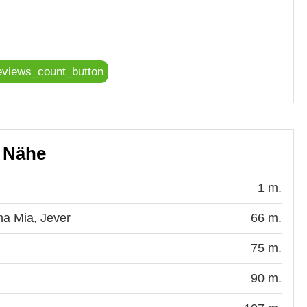
eviews_count_button
r Nähe
1 m.
ma Mia, Jever
66 m.
75 m.
90 m.