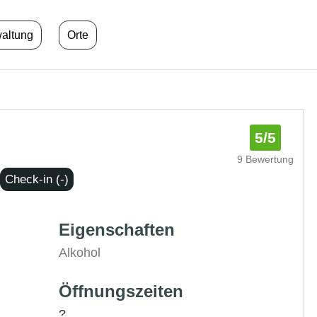
waltung
Orte
5
/5
9 Bewertung
Check-in (-)
Eigenschaften
Alkohol
Öffnungszeiten
?