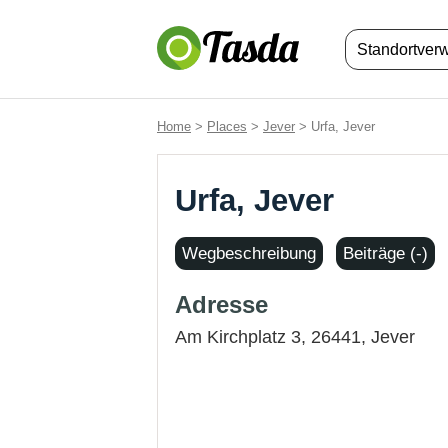
Standortver
Home
>
Places
>
Jever
> Urfa, Jever
Urfa, Jever
Wegbeschreibung
Beiträge (-)
Adresse
Am Kirchplatz 3, 26441,
Jever