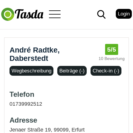
Login
André Radtke,
5
/5
Daberstedt
10 Bewertung
Wegbeschreibung
Beiträge (-)
Check-in (-)
Telefon
01739992512
Adresse
Jenaer Straße 19, 99099,
Erfurt