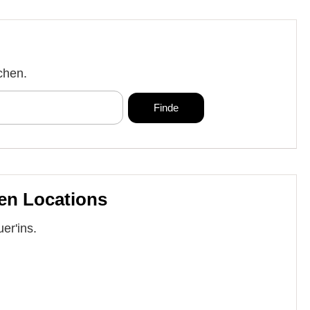
chen.
en Locations
er'ins.