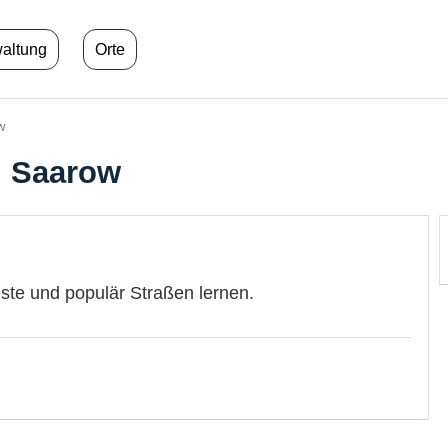
waltung
Orte
w
d Saarow
este und populär Straßen lernen.