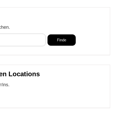
chen.
en Locations
'ins.