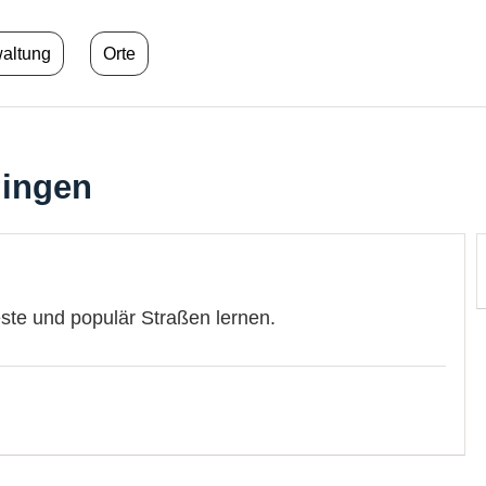
waltung
Orte
dingen
este und populär Straßen lernen.