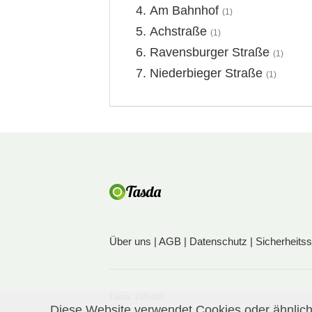
Am Bahnhof
(1)
Achstraße
(1)
Ravensburger Straße
(1)
Niederbieger Straße
(1)
Über uns
|
AGB
|
Datenschutz
|
Sicherheits
Tasda, 13/0,006
Diese Website verwendet Cookies oder ähnliche