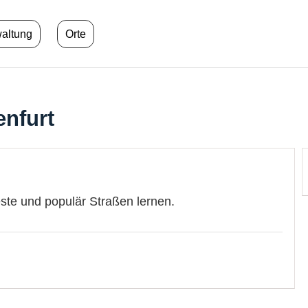
waltung
Orte
enfurt
este und populär Straßen lernen.