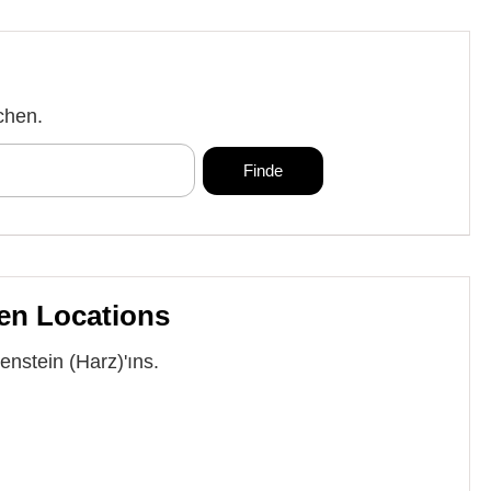
chen.
en Locations
nstein (Harz)'ıns.