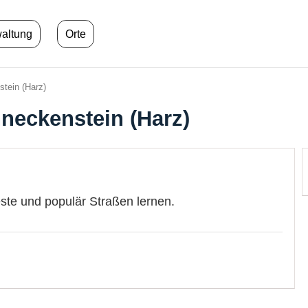
waltung
Orte
tein (Harz)
neckenstein (Harz)
este und populär Straßen lernen.