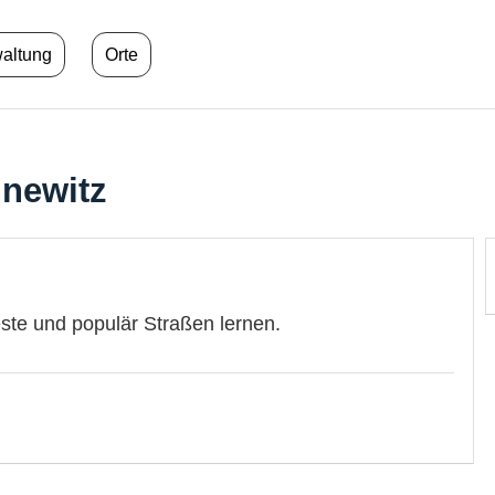
waltung
Orte
newitz
este und populär Straßen lernen.