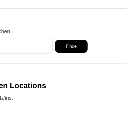
chen.
en Locations
z'ins.