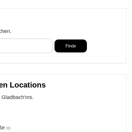
chen.
en Locations
 Gladbach'ıns.
ße
(6)