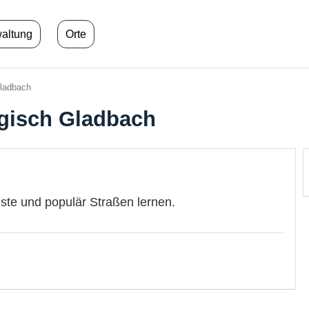
waltung
Orte
ladbach
gisch Gladbach
este und populär Straßen lernen.