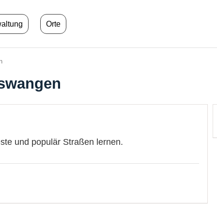
waltung
Orte
n
nswangen
este und populär Straßen lernen.