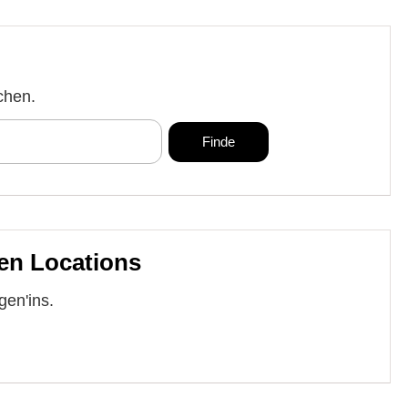
chen.
en Locations
gen'ins.