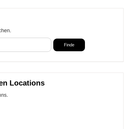
chen.
en Locations
ıns.