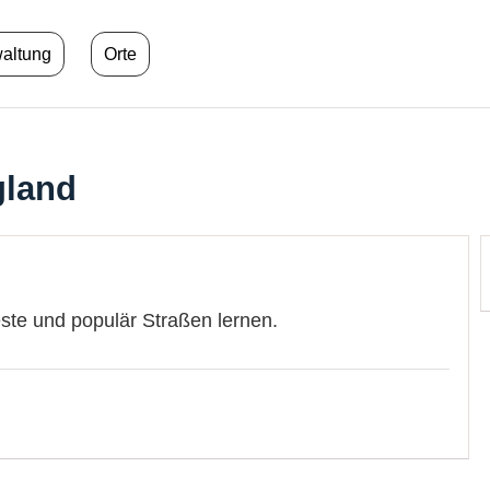
waltung
Orte
gland
este und populär Straßen lernen.