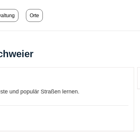
waltung
Orte
chweier
este und populär Straßen lernen.