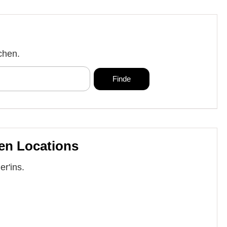
chen.
en Locations
r'ins.