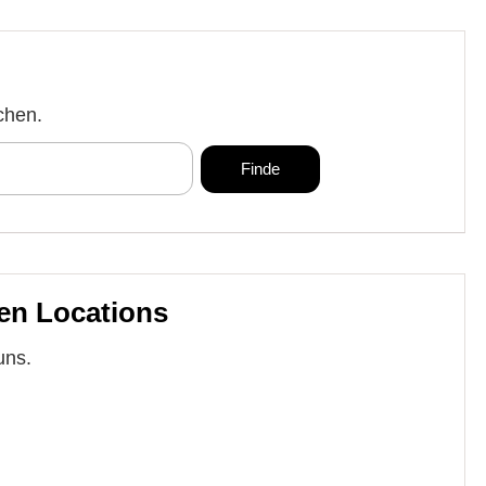
chen.
en Locations
uns.