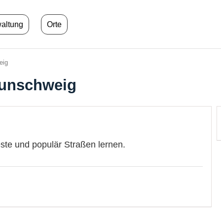
waltung
Orte
eig
aunschweig
este und populär Straßen lernen.