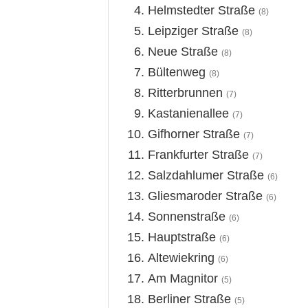
Helmstedter Straße
(8)
Leipziger Straße
(8)
Neue Straße
(8)
Bültenweg
(8)
Ritterbrunnen
(7)
Kastanienallee
(7)
Gifhorner Straße
(7)
Frankfurter Straße
(7)
Salzdahlumer Straße
(6)
Gliesmaroder Straße
(6)
Sonnenstraße
(6)
Hauptstraße
(6)
Altewiekring
(6)
Am Magnitor
(5)
Berliner Straße
(5)