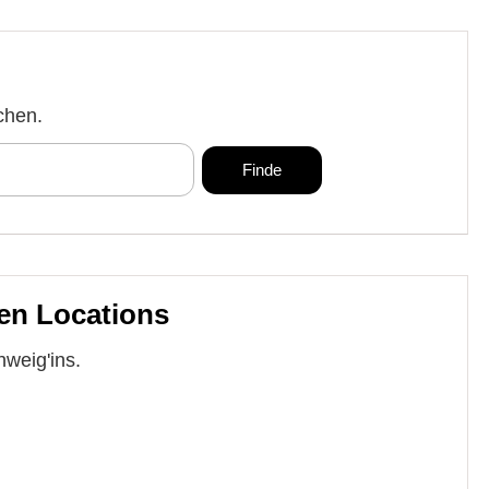
chen.
en Locations
weig'ins.