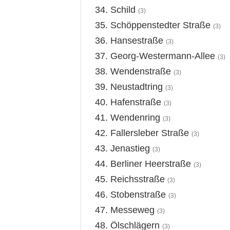
Schild
(3)
Schöppenstedter Straße
(3)
Hansestraße
(3)
Georg-Westermann-Allee
(3)
Wendenstraße
(3)
Neustadtring
(3)
Hafenstraße
(3)
Wendenring
(3)
Fallersleber Straße
(3)
Jenastieg
(3)
Berliner Heerstraße
(3)
Reichsstraße
(3)
Stobenstraße
(3)
Messeweg
(3)
Ölschlägern
(3)