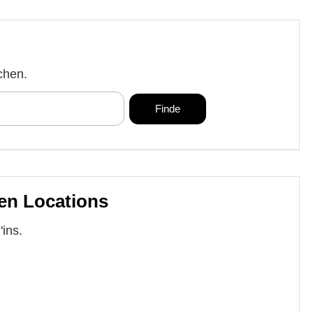
chen.
en Locations
'ins.