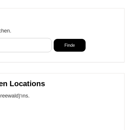
chen.
en Locations
reewald)'ıns.