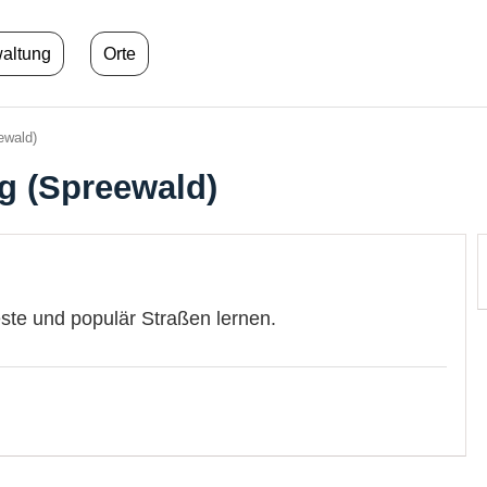
waltung
Orte
ewald)
g (Spreewald)
este und populär Straßen lernen.