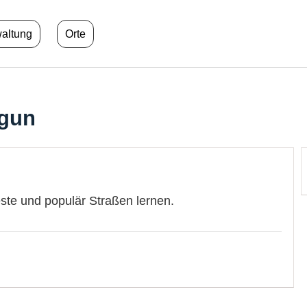
waltung
Orte
rgun
este und populär Straßen lernen.