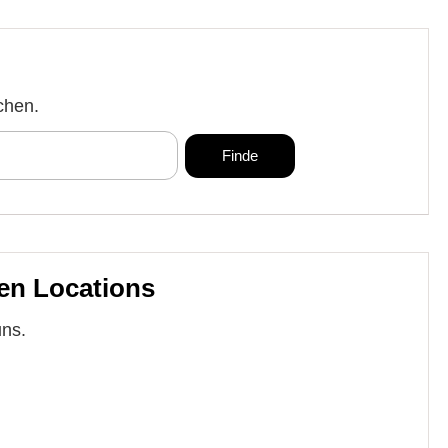
chen.
en Locations
uns.