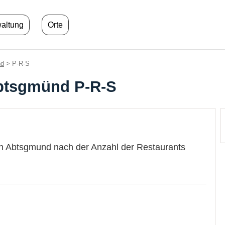
waltung
Orte
nd
> P-R-S
Abtsgmünd P-R-S
in Abtsgmund nach der Anzahl der Restaurants