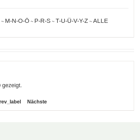
M-N-O-Ö
P-R-S
T-U-Ü-V-Y-Z
ALLE
~
~
~
~
 gezeigt.
rev_label
Nächste