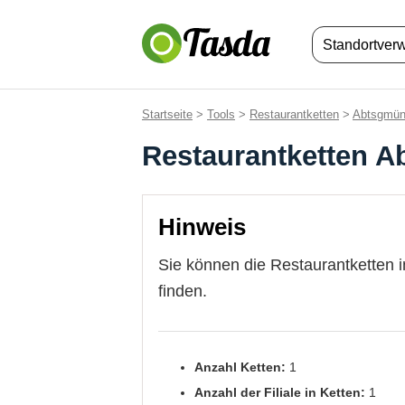
Standortver
Startseite
>
Tools
>
Restaurantketten
>
Abtsgmü
Restaurantketten 
Hinweis
Sie können die Restaurantketten 
finden.
Anzahl Ketten:
1
Anzahl der Filiale in Ketten:
1