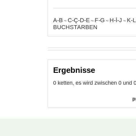
A-B
C-Ç-D-E
F-G
H-İ-J
K-L
~
~
~
~
BUCHSTARBEN
Ergebnisse
0 ketten, es wird zwischen 0 und 0
p