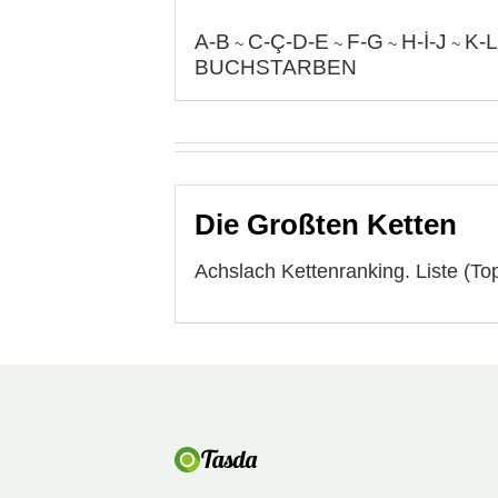
A-B
C-Ç-D-E
F-G
H-İ-J
K-L
~
~
~
~
BUCHSTARBEN
Die Großten Ketten
Achslach Kettenranking. Liste (To