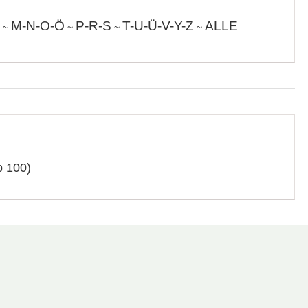
M-N-O-Ö
P-R-S
T-U-Ü-V-Y-Z
ALLE
~
~
~
~
p 100)