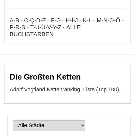
A-B
C-Ç-D-E
F-G
H-İ-J
K-L
M-N-O-Ö
~
~
~
~
~
~
P-R-S
T-U-Ü-V-Y-Z
ALLE
~
~
BUCHSTARBEN
Die Großten Ketten
Adorf Vogtland Kettenranking. Liste (Top 100)