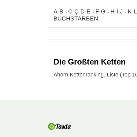
A-B
C-Ç-D-E
F-G
H-İ-J
K-L
~
~
~
~
BUCHSTARBEN
Die Großten Ketten
Ahorn Kettenranking. Liste (Top 1