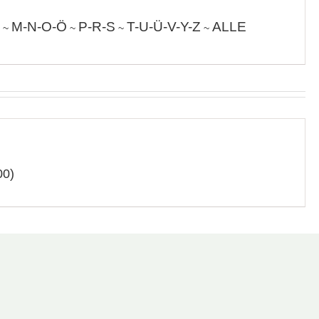
M-N-O-Ö
P-R-S
T-U-Ü-V-Y-Z
ALLE
~
~
~
~
00)