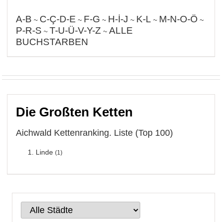
A-B
C-Ç-D-E
F-G
H-İ-J
K-L
M-N-O-Ö
~
~
~
~
~
~
P-R-S
T-U-Ü-V-Y-Z
ALLE
~
~
BUCHSTARBEN
Die Großten Ketten
Aichwald Kettenranking. Liste (Top 100)
Linde
(1)