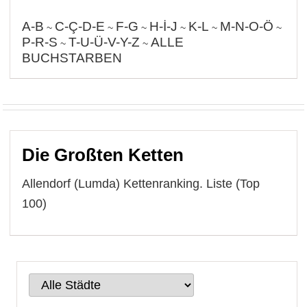
A-B
C-Ç-D-E
F-G
H-İ-J
K-L
M-N-O-Ö
~
~
~
~
~
~
P-R-S
T-U-Ü-V-Y-Z
ALLE
~
~
BUCHSTARBEN
Die Großten Ketten
Allendorf (Lumda) Kettenranking. Liste (Top
100)