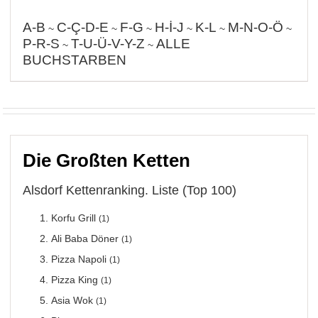
A-B
C-Ç-D-E
F-G
H-İ-J
K-L
M-N-O-Ö
~
~
~
~
~
~
P-R-S
T-U-Ü-V-Y-Z
ALLE
~
~
BUCHSTARBEN
Die Großten Ketten
Alsdorf Kettenranking. Liste (Top 100)
Korfu Grill
(1)
Ali Baba Döner
(1)
Pizza Napoli
(1)
Pizza King
(1)
Asia Wok
(1)