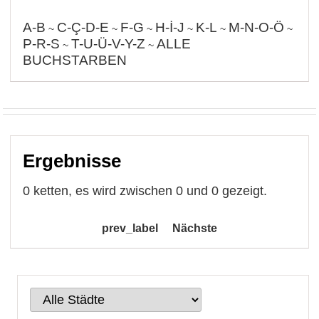
A-B
C-Ç-D-E
F-G
H-İ-J
K-L
M-N-O-Ö
~
~
~
~
~
~
P-R-S
T-U-Ü-V-Y-Z
ALLE
~
~
BUCHSTARBEN
Ergebnisse
0 ketten, es wird zwischen 0 und 0 gezeigt.
prev_label
Nächste