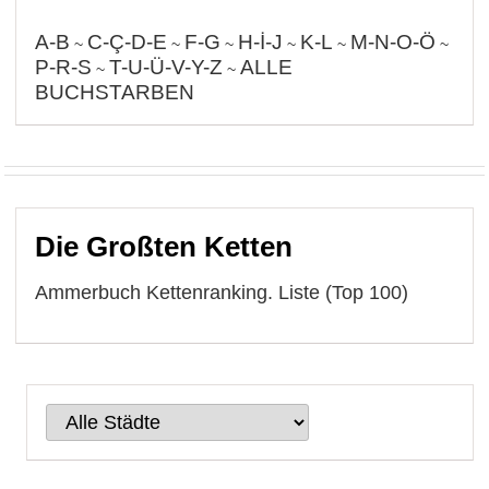
A-B
C-Ç-D-E
F-G
H-İ-J
K-L
M-N-O-Ö
~
~
~
~
~
~
P-R-S
T-U-Ü-V-Y-Z
ALLE
~
~
BUCHSTARBEN
Die Großten Ketten
Ammerbuch Kettenranking. Liste (Top 100)