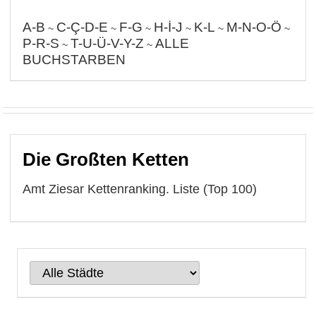
A-B
C-Ç-D-E
F-G
H-İ-J
K-L
M-N-O-Ö
~
~
~
~
~
~
P-R-S
T-U-Ü-V-Y-Z
ALLE
~
~
BUCHSTARBEN
Die Großten Ketten
Amt Ziesar Kettenranking. Liste (Top 100)