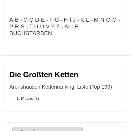
A-B
C-Ç-D-E
F-G
H-İ-J
K-L
M-N-O-Ö
~
~
~
~
~
~
P-R-S
T-U-Ü-V-Y-Z
ALLE
~
~
BUCHSTARBEN
Die Großten Ketten
Arenshausen Kettenranking. Liste (Top 100)
Milano
(1)