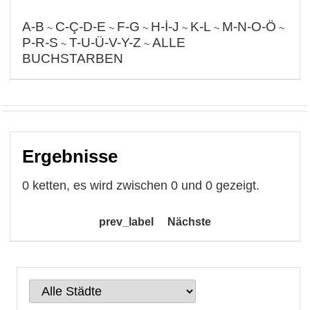
A-B
C-Ç-D-E
F-G
H-İ-J
K-L
M-N-O-Ö
~
~
~
~
~
~
P-R-S
T-U-Ü-V-Y-Z
ALLE
~
~
BUCHSTARBEN
Ergebnisse
0 ketten, es wird zwischen 0 und 0 gezeigt.
prev_label
Nächste