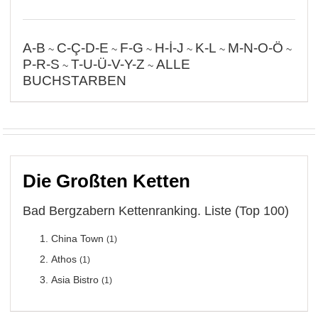
A-B
C-Ç-D-E
F-G
H-İ-J
K-L
M-N-O-Ö
~
~
~
~
~
~
P-R-S
T-U-Ü-V-Y-Z
ALLE
~
~
BUCHSTARBEN
Die Großten Ketten
Bad Bergzabern Kettenranking. Liste (Top 100)
China Town
(1)
Athos
(1)
Asia Bistro
(1)