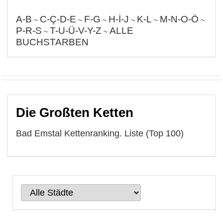
A-B
C-Ç-D-E
F-G
H-İ-J
K-L
M-N-O-Ö
~
~
~
~
~
~
P-R-S
T-U-Ü-V-Y-Z
ALLE
~
~
BUCHSTARBEN
Die Großten Ketten
Bad Emstal Kettenranking. Liste (Top 100)