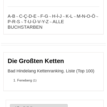
A-B
C-Ç-D-E
F-G
H-İ-J
K-L
M-N-O-Ö
~
~
~
~
~
~
P-R-S
T-U-Ü-V-Y-Z
ALLE
~
~
BUCHSTARBEN
Die Großten Ketten
Bad Hindelang Kettenranking. Liste (Top 100)
Feneberg
(1)