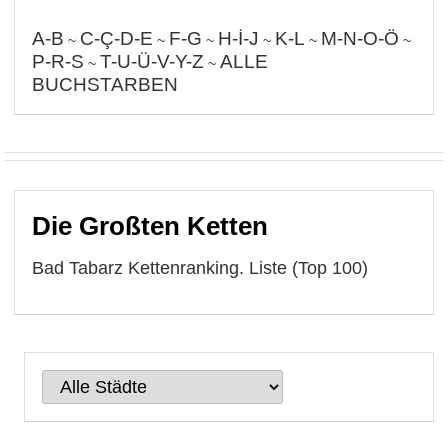
A-B
C-Ç-D-E
F-G
H-İ-J
K-L
M-N-O-Ö
~
~
~
~
~
~
P-R-S
T-U-Ü-V-Y-Z
ALLE
~
~
BUCHSTARBEN
Die Großten Ketten
Bad Tabarz Kettenranking. Liste (Top 100)