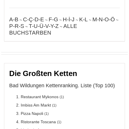
A-B
C-Ç-D-E
F-G
H-İ-J
K-L
M-N-O-Ö
~
~
~
~
~
~
P-R-S
T-U-Ü-V-Y-Z
ALLE
~
~
BUCHSTARBEN
Die Großten Ketten
Bad Wildungen Kettenranking. Liste (Top 100)
Restaurant Mykonos
(1)
Imbiss Am Markt
(1)
Pizza Napoli
(1)
Ristorante Toscana
(1)