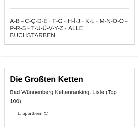
A-B
C-Ç-D-E
F-G
H-İ-J
K-L
M-N-O-Ö
~
~
~
~
~
~
P-R-S
T-U-Ü-V-Y-Z
ALLE
~
~
BUCHSTARBEN
Die Großten Ketten
Bad Wünnenberg Kettenranking. Liste (Top
100)
Sportheim
(1)