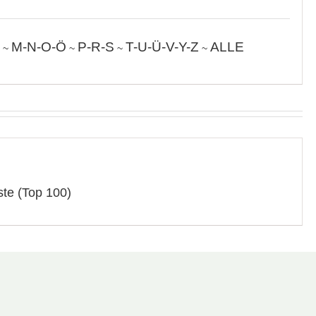
M-N-O-Ö
P-R-S
T-U-Ü-V-Y-Z
ALLE
~
~
~
~
ste (Top 100)