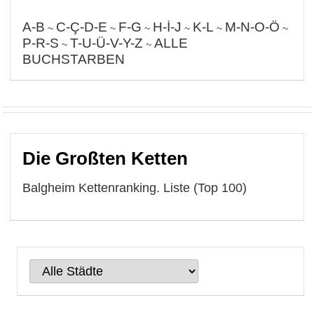
A-B
C-Ç-D-E
F-G
H-İ-J
K-L
M-N-O-Ö
~
~
~
~
~
~
P-R-S
T-U-Ü-V-Y-Z
ALLE
~
~
BUCHSTARBEN
Die Großten Ketten
Balgheim Kettenranking. Liste (Top 100)