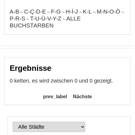
A-B
C-Ç-D-E
F-G
H-İ-J
K-L
M-N-O-Ö
~
~
~
~
~
~
P-R-S
T-U-Ü-V-Y-Z
ALLE
~
~
BUCHSTARBEN
Ergebnisse
0 ketten, es wird zwischen 0 und 0 gezeigt.
prev_label
Nächste