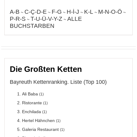
A-B
C-Ç-D-E
F-G
H-İ-J
K-L
M-N-O-Ö
~
~
~
~
~
~
P-R-S
T-U-Ü-V-Y-Z
ALLE
~
~
BUCHSTARBEN
Die Großten Ketten
Bayreuth Kettenranking. Liste (Top 100)
Ali Baba
(1)
Ristorante
(1)
Enchilada
(1)
Hertel Hähnchen
(1)
Galeria Restaurant
(1)