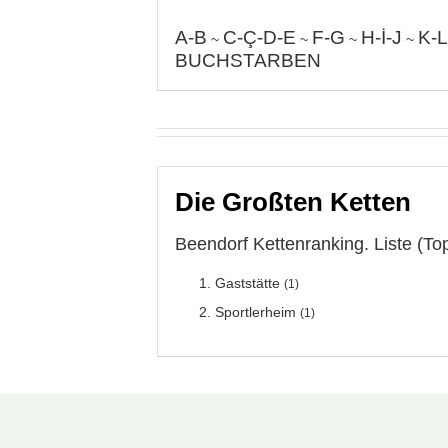
A-B
C-Ç-D-E
F-G
H-İ-J
K-L
~
~
~
~
BUCHSTARBEN
Die Großten Ketten
Beendorf Kettenranking. Liste (To
Gaststätte
(1)
Sportlerheim
(1)