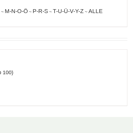
M-N-O-Ö
P-R-S
T-U-Ü-V-Y-Z
ALLE
~
~
~
~
p 100)