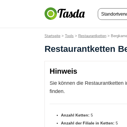
Standortver
Startseite
>
Tools
>
Restaurantketten
> Bergkam
Restaurantketten 
Hinweis
Sie können die Restaurantketten 
finden.
Anzahl Ketten:
5
Anzahl der Filiale in Ketten:
5