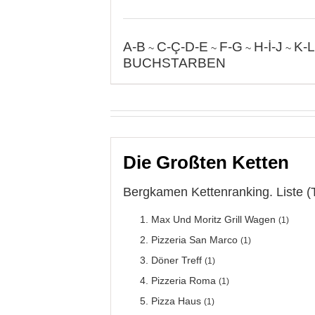
A-B
C-Ç-D-E
F-G
H-İ-J
K-L
~
~
~
~
BUCHSTARBEN
Die Großten Ketten
Bergkamen Kettenranking. Liste (
Max Und Moritz Grill Wagen
(1)
Pizzeria San Marco
(1)
Döner Treff
(1)
Pizzeria Roma
(1)
Pizza Haus
(1)