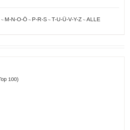
M-N-O-Ö
P-R-S
T-U-Ü-V-Y-Z
ALLE
~
~
~
~
Top 100)