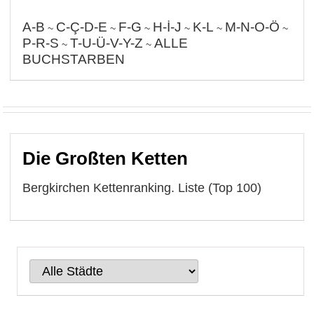
A-B
C-Ç-D-E
F-G
H-İ-J
K-L
M-N-O-Ö
~
~
~
~
~
~
P-R-S
T-U-Ü-V-Y-Z
ALLE
~
~
BUCHSTARBEN
Die Großten Ketten
Bergkirchen Kettenranking. Liste (Top 100)