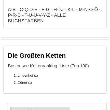
A-B
C-Ç-D-E
F-G
H-İ-J
K-L
M-N-O-Ö
~
~
~
~
~
~
P-R-S
T-U-Ü-V-Y-Z
ALLE
~
~
BUCHSTARBEN
Die Großten Ketten
Bestensee Kettenranking. Liste (Top 100)
Lindenhof
(1)
Döner
(1)