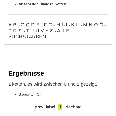
Anzahl der Filiale in Ketten:
3
A-B
C-Ç-D-E
F-G
H-İ-J
K-L
M-N-O-Ö
~
~
~
~
~
~
P-R-S
T-U-Ü-V-Y-Z
ALLE
~
~
BUCHSTARBEN
Ergebnisse
1 ketten, es wird zwischen 0 und 1 gezeigt.
Biergarten
(1)
prev_label
1
Nächste