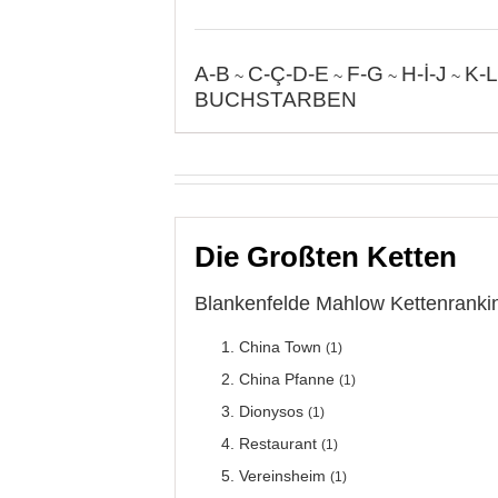
A-B
C-Ç-D-E
F-G
H-İ-J
K-L
~
~
~
~
BUCHSTARBEN
Die Großten Ketten
Blankenfelde Mahlow Kettenrankin
China Town
(1)
China Pfanne
(1)
Dionysos
(1)
Restaurant
(1)
Vereinsheim
(1)